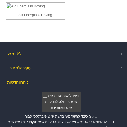
AR Fiberglass Roving
US
מַגָע
חֲקִירָה
למחירון
אחרון
חֲדָשׁוֹת
כיצד להשתמש ברשת שיש פיברגלס עבור Str...
כיצד להשתמש ברשת שיש פיברגלס עבור התקנות שיש חזקות יותר רשת שיש