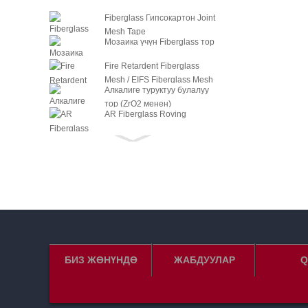
Fiberglass Гипсокартон Joint
Mesh Tape
Мозаика үчүн Fiberglass тор
Fire Retardent Fiberglass
Mesh / EIFS Fiberglass Mesh
Алкалиге туруктуу булалуу
тор (ZrO2 менен)
AR Fiberglass Roving
AR Fiberglass Twist Жип
C-Glass Fiber Roving
C-Glass Fiber High Twist Жип
C-Glass Fiber Twist Жип
БИЗ ЖӨНҮНДӨ
ЖАБДУУЛАР
Q