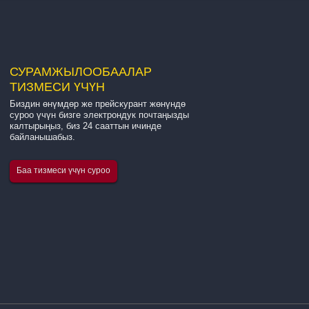
СУРАМЖЫЛОО
БААЛАР
ТИЗМЕСИ ҮЧҮН
Биздин өнүмдөр же прейскурант жөнүндө
Биздин компаниянын gl жөнүндө киришүү...
суроо үчүн бизге электрондук почтаңызды
калтырыңыз, биз 24 сааттын ичинде
байланышабыз.
Hangzhou Quanjiang New Building Materials Co., Ltd. 
айнек була жипти, стекловолокно тор кездемесин жа
Баа тизмеси үчүн суроо
өзүн-өзү жабышчаак стекловолокно тор курду өндүрү
адистешкен алдыңкы өндүрүүчүсү. Биз операция кыл