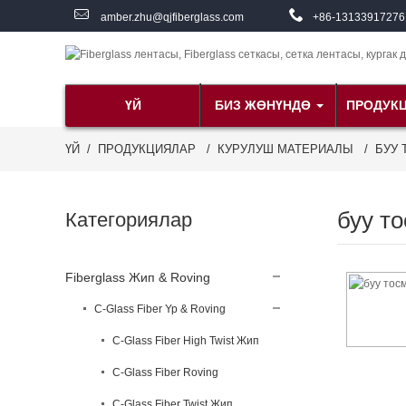
amber.zhu@qjfiberglass.com
+86-13133917276
ҮЙ
БИЗ ЖӨНҮНДӨ
ПРОДУК
ҮЙ
ПРОДУКЦИЯЛАР
КУРУЛУШ МАТЕРИАЛЫ
БУУ 
буу т
Категориялар
Fiberglass Жип & Roving
C-Glass Fiber Yp & Roving
C-Glass Fiber High Twist Жип
C-Glass Fiber Roving
C-Glass Fiber Twist Жип