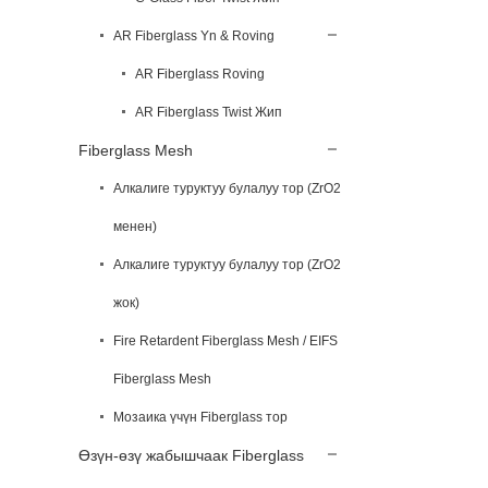
AR Fiberglass Yn & Roving
AR Fiberglass Roving
AR Fiberglass Twist Жип
Fiberglass Mesh
Алкалиге туруктуу булалуу тор (ZrO2
менен)
Алкалиге туруктуу булалуу тор (ZrO2
жок)
Fire Retardent Fiberglass Mesh / EIFS
Fiberglass Mesh
Мозаика үчүн Fiberglass тор
Өзүн-өзү жабышчаак Fiberglass