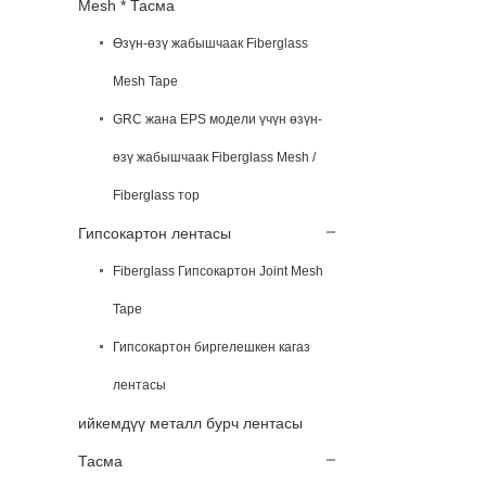
Mesh * Тасма
Өзүн-өзү жабышчаак Fiberglass
Mesh Tape
GRC жана EPS модели үчүн өзүн-
өзү жабышчаак Fiberglass Mesh /
Fiberglass тор
Гипсокартон лентасы
Fiberglass Гипсокартон Joint Mesh
Tape
Гипсокартон биргелешкен кагаз
лентасы
ийкемдүү металл бурч лентасы
Тасма