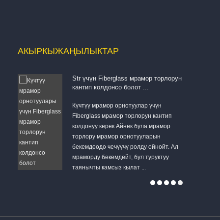
АКЫРКЫ
ЖАҢЫЛЫКТАР
Str үчүн Fiberglass мрамор торлорун
кантип колдонсо болот ...
бул
Күчтүү мрамор орнотуулар үчүн
на
Fiberglass мрамор торлорун кантип
үгө
колдонуу керек Айнек була мрамор
дык...
торлору мрамор орнотууларын
бекемдөөдө чечүүчү ролду ойнойт. Ал
мраморду бекемдейт, бул туруктуу
бузушу мүмк
таянычты камсыз кылат ...
жабышчаак а