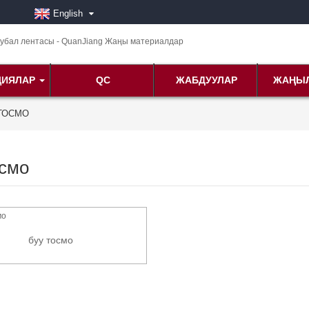
English
ЦИЯЛАР
QC
ЖАБДУУЛАР
ЖАҢЫ
ТОСМО
осмо
буу тосмо