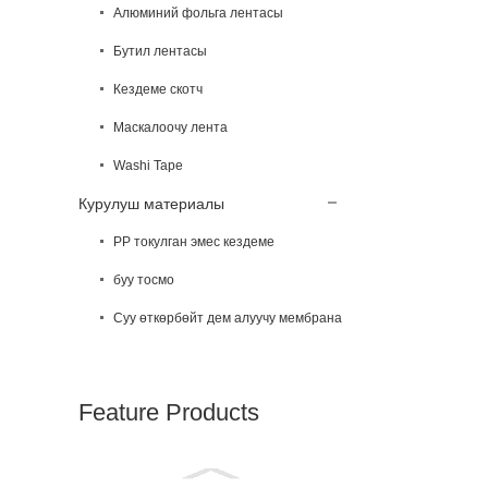
Алюминий фольга лентасы
Бутил лентасы
Кездеме скотч
Маскалоочу лента
Washi Tape
Курулуш материалы
PP токулган эмес кездеме
буу тосмо
Суу өткөрбөйт дем алуучу мембрана
Feature Products