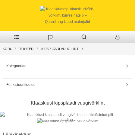
KODU
TOOTED
KIPSPLAADI VUUGILINT
Kategooriad
Funktsioonitooted
Klaaskiust kipsplaadi vuugivõrklint
Loading...
Lühikirjeldus: