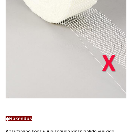
◆Rakendus
Kasutamine koos vuugiseguga kipsplaatide vuukide