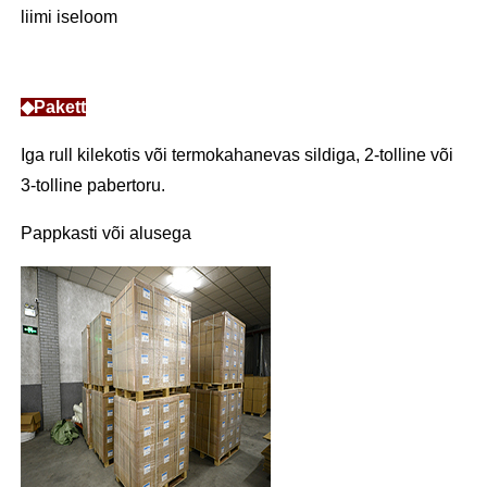
liimi iseloom
◆Pakett
Iga rull kilekotis või termokahanevas sildiga, 2-tolline või
3-tolline pabertoru.
Pappkasti või alusega