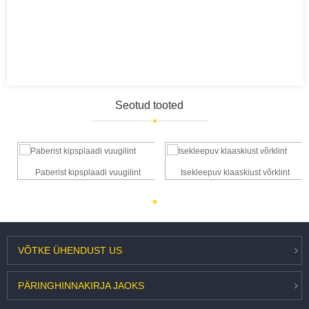
Seotud tooted
Paberist kipsplaadi vuugilint
Isekleepuv klaaskiust võrklint
VÕTKE ÜHENDUST
US
PÄRING
HINNAKIRJA JAOKS