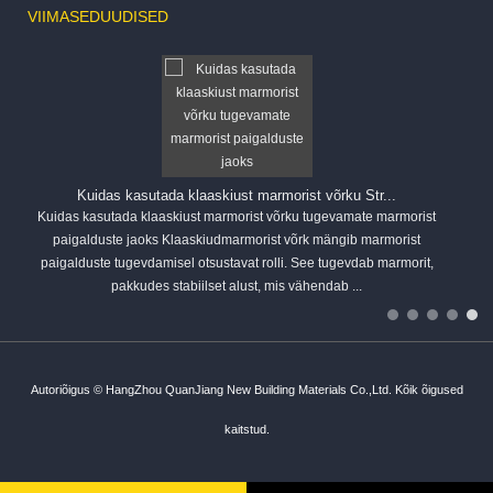
VIIMASED
UUDISED
Kuidas kasutada klaaskiust marmorist võrku Str...
Kuidas kasutada klaaskiust marmorist võrku tugevamate marmorist
paigalduste jaoks Klaaskiudmarmorist võrk mängib marmorist
paigalduste tugevdamisel otsustavat rolli. See tugevdab marmorit,
pakkudes stabiilset alust, mis vähendab ...
Autoriõigus © HangZhou QuanJiang New Building Materials Co.,Ltd. Kõik õigused
kaitstud.