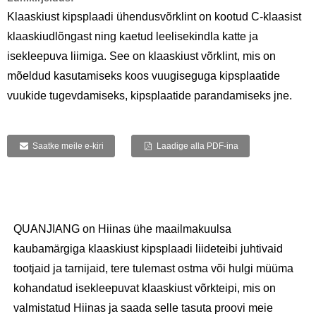
Klaaskiust kipsplaadi ühendusvõrklint on kootud C-klaasist
klaaskiudlõngast ning kaetud leelisekindla katte ja
isekleepuva liimiga. See on klaaskiust võrklint, mis on
mõeldud kasutamiseks koos vuugiseguga kipsplaatide
vuukide tugevdamiseks, kipsplaatide parandamiseks jne.
Saatke meile e-kiri
Laadige alla PDF-ina
QUANJIANG on Hiinas ühe maailmakuulsa
kaubamärgiga klaaskiust kipsplaadi liideteibi juhtivaid
tootjaid ja tarnijaid, tere tulemast ostma või hulgi müüma
kohandatud isekleepuvat klaaskiust võrkteipi, mis on
valmistatud Hiinas ja saada selle tasuta proovi meie