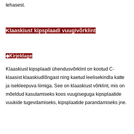
tehasest.
Klaaskiust kipsplaadi vuugivõrklint
◆Kirjeldage
Klaaskiust kipsplaadi ühendusvõrklint on kootud C-
klaasist klaaskiudlõngast ning kaetud leelisekindla katte
ja isekleepuva liimiga. See on klaaskiust võrklint, mis on
mõeldud kasutamiseks koos vuugiseguga kipsplaatide
vuukide tugevdamiseks, kipsplaatide parandamiseks jne.