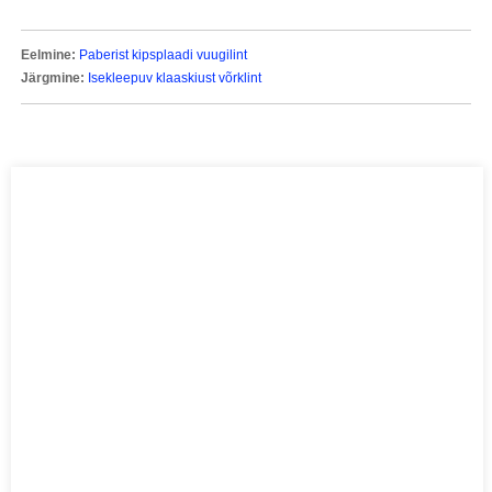
Eelmine:
Paberist kipsplaadi vuugilint
Järgmine:
Isekleepuv klaaskiust võrklint