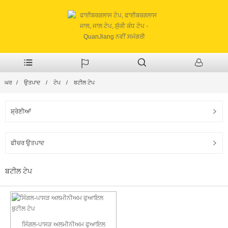
ਘਰ
ਉਤਪਾਦ
ਟੇਪ
ਬਟੀਲ ਟੇਪ
ਸ਼੍ਰੇਣੀਆਂ
ਫੀਚਰ ਉਤਪਾਦ
ਬਟੀਲ ਟੇਪ
ਸਿੰਗਲ-ਪਾਸੜ ਅਲਮੀਨੀਅਮ ਫੁਆਇਲ