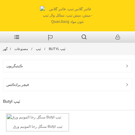
BUTYL ٽيپ
ٽيپ
مصنوعات
گهر
ڪيٽيگريون
فيچر پراڊڪٽس
Butyl ٽيپ
سنگل رخا المونيم ورق Butyl ٽيپ