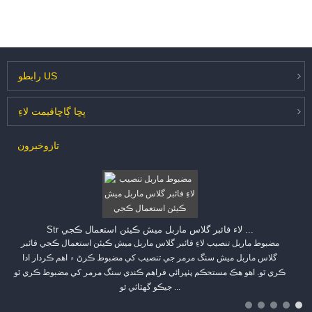
US
رابطو
پڇا ڳاڇا
قيمت لاءِ
تازو
خبرون
Str لاء فائبر گلاس ماربل ميش ڪيئن استعمال ڪجي ...
مضبوط ماربل تنصيب لاءِ فائبر گلاس ماربل ميش ڪيئن استعمال ڪجي فائبر
گلاس ماربل ميش سنگ مرمر جي تنصيب کي مضبوط ڪرڻ ۾ اهم ڪردار ادا
ڪري ٿو. اهو هڪ مستحڪم پٺڀرائي فراهم ڪندي سنگ مرمر کي مضبوط ڪري ٿو
جيڪو گھٽائي ٿو ...