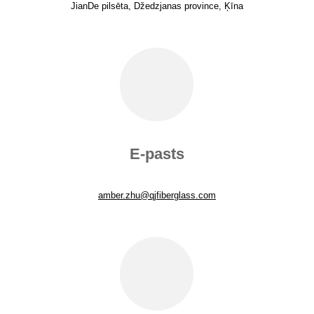
JianDe pilsēta, Džedzjanas province, Ķīna
E-pasts
amber.zhu@qjfiberglass.com