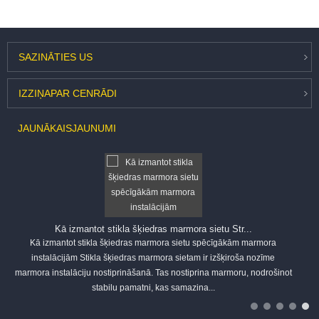
SAZINĀTIES
US
IZZIŅA
PAR CENRĀDI
JAUNĀKAIS
JAUNUMI
Kā izmantot stikla šķiedras marmora sietu Str...
Kā izmantot stikla šķiedras marmora sietu spēcīgākām marmora
instalācijām Stikla šķiedras marmora sietam ir izšķiroša nozīme
marmora instalāciju nostiprināšanā. Tas nostiprina marmoru, nodrošinot
stabilu pamatni, kas samazina...