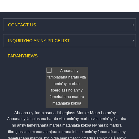
CONTACT
US
INQUIRY
HO AN'NY PRICELIST
FARANY
NEWS
Ahoana ny fampiasana Fiberglass Marble Mesh ho an'ny...
Ahoana ny fampiasana harato vita amin'ny marbra vita amin'ny fitaratra
ho an'ny fametrahana marbra matanjaka kokoa Ny harato marbra
fibreglass dia manana anjara toerana lehibe amin'ny fanamafisana ny
fametrahana marbra. Izy io dia manamafy ny marbra amin'ny alàlan'ny