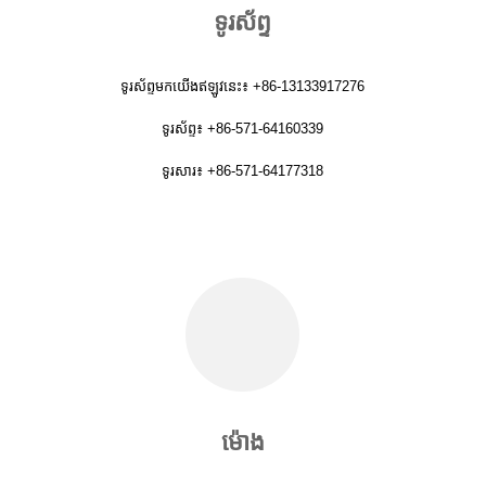
ទូរស័ព្ទ
ទូរស័ព្ទមកយើងឥឡូវនេះ៖ +86-13133917276
ទូរស័ព្ទ៖ +86-571-64160339
ទូរសារ៖ +86-571-64177318
ម៉ោង