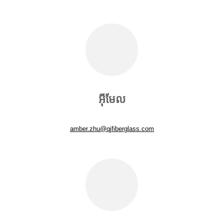
អ៊ីមែល
amber.zhu@qjfiberglass.com