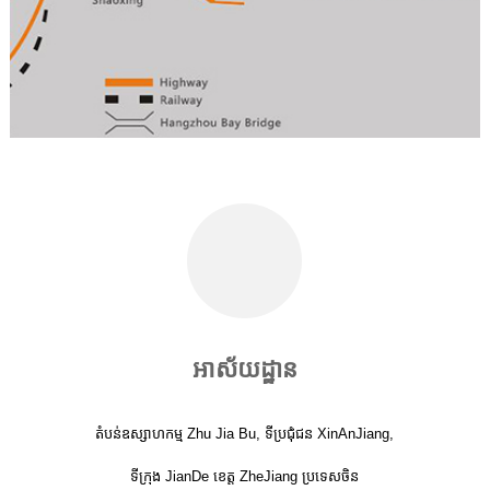
អាស័យដ្ឋាន
តំបន់ឧស្សាហកម្ម Zhu Jia Bu, ទីប្រជុំជន XinAnJiang,
ទីក្រុង JianDe ខេត្ត ZheJiang ប្រទេសចិន