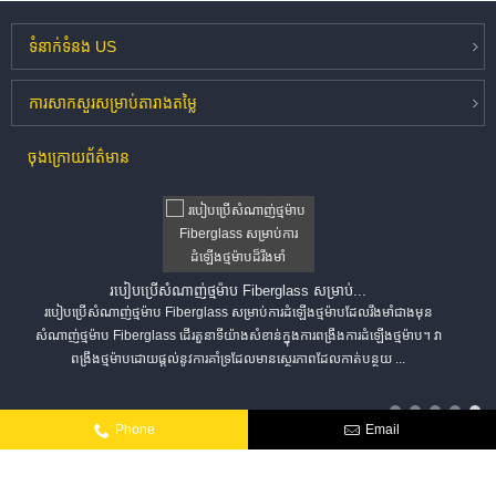
ទំនាក់ទំនង
US
ការសាកសួរ
សម្រាប់តារាងតម្លៃ
ចុងក្រោយ
ព័ត៌មាន
របៀបប្រើសំណាញ់ថ្មម៉ាប Fiberglass សម្រាប់...
របៀបប្រើសំណាញ់ថ្មម៉ាប Fiberglass សម្រាប់ការដំឡើងថ្មម៉ាបដែលរឹងមាំជាងមុន
សំណាញ់ថ្មម៉ាប Fiberglass ដើរតួនាទីយ៉ាងសំខាន់ក្នុងការពង្រឹងការដំឡើងថ្មម៉ាប។ វា
ពង្រឹងថ្មម៉ាបដោយផ្តល់នូវការគាំទ្រដែលមានស្ថេរភាពដែលកាត់បន្ថយ ...
រក្សាសិទ្ធិ © HangZhou QuanJiang New Building Materials Co.,Ltd. រក្សាសិទ្ធិគ្រប់យ៉ាង។