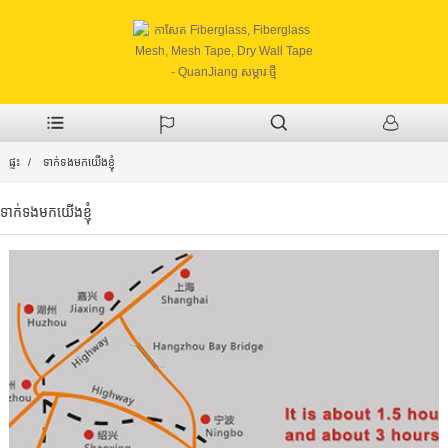
ផ្ទះ
ទាក់ទងមកយើងខ្ញុំ
ទាក់ទងមកយើងខ្ញុំ