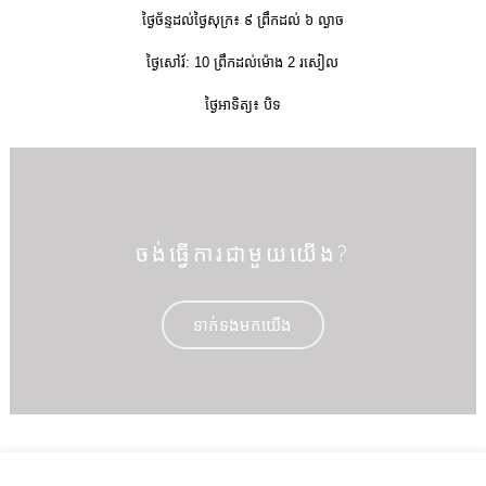
ថ្ងៃច័ន្ទដល់ថ្ងៃសុក្រ៖ ៩ ព្រឹកដល់ ៦ ល្ងាច
ថ្ងៃសៅរ៍: 10 ព្រឹកដល់ម៉ោង 2 រសៀល
ថ្ងៃអាទិត្យ៖ បិទ
ចង់​ធ្វើ​ការ​ជាមួយ​យើង?
ទាក់ទងមកយើង