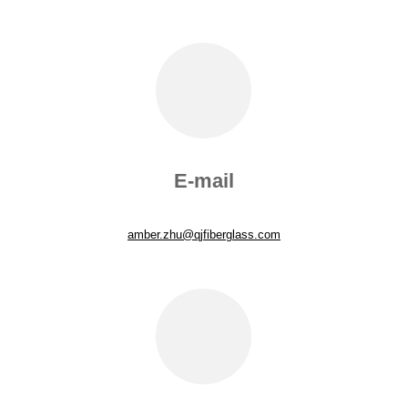
E-mail
amber.zhu@qjfiberglass.com