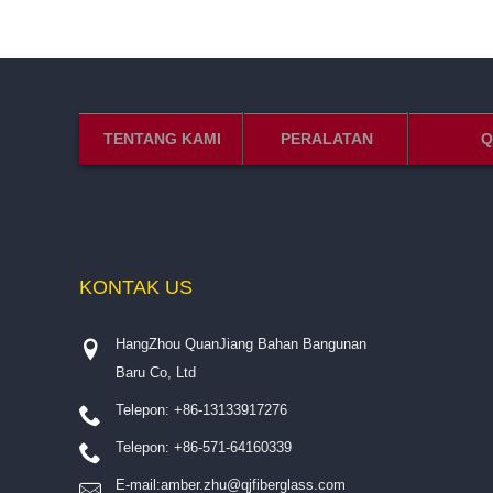
TENTANG KAMI
PERALATAN
Q
KONTAK
US
HangZhou QuanJiang Bahan Bangunan
Baru Co, Ltd
Telepon: +86-13133917276
Telepon: +86-571-64160339
E-mail:
amber.zhu@qjfiberglass.com