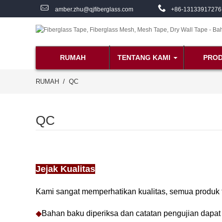
amber.zhu@qjfiberglass.com
+86-13133917276
RUMAH
TENTANG KAMI
PRO
RUMAH
QC
QC
Jejak Kualitas
Kami sangat memperhatikan kualitas, semua produk te
◆
Bahan baku diperiksa dan catatan pengujian dapat