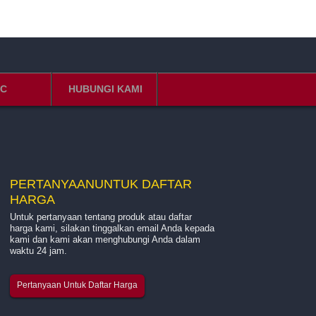
C
HUBUNGI KAMI
PERTANYAAN
UNTUK DAFTAR
HARGA
Untuk pertanyaan tentang produk atau daftar
Pengenalan tentang kaca perusahaan kami...
harga kami, silakan tinggalkan email Anda kepada
kami dan kami akan menghubungi Anda dalam
waktu 24 jam.
Hangzhou Quanjiang New Building Materials Co, Ltd a
produsen terkemuka yang mengkhususkan diri dalam
Pertanyaan Untuk Daftar Harga
produksi benang fiberglass, kain mesh fiberglass, dan 
mesh fiberglass berperekat. Kami telah beroperasi ...