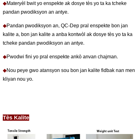
◆
Materyèl bwit yo enspekte ak dosye tès yo ta ka tcheke
pandan pwodiksyon an antye.
◆
Pandan pwodiksyon an, QC-Dep pral enspekte bon jan
kalite a, bon jan kalite a anba kontwòl ak dosye tès yo ta ka
tcheke pandan pwodiksyon an antye.
◆
Pwodwi fini yo pral enspekte ankò anvan chajman.
◆
Nou peye gwo atansyon sou bon jan kalite fidbak nan men
kliyan nou yo.
Tès Kalite