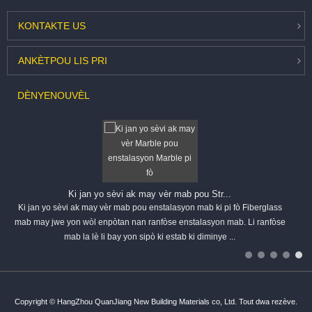
KONTAKTE
US
ANKÈT
POU LIS PRI
DÈNYE
NOUVÈL
Ki jan yo sèvi ak may vèr mab pou Str...
Ki jan yo sèvi ak may vèr mab pou enstalasyon mab ki pi fò Fiberglass
mab may jwe yon wòl enpòtan nan ranfòse enstalasyon mab. Li ranfòse
mab la lè li bay yon sipò ki estab ki diminye ...
Copyright © HangZhou QuanJiang New Building Materials co, Ltd. Tout dwa rezève.