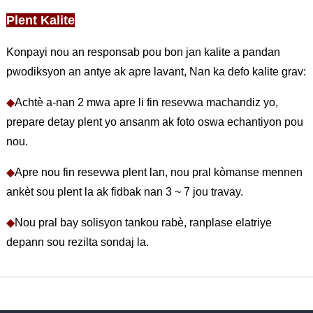
Plent Kalite
Konpayi nou an responsab pou bon jan kalite a pandan
pwodiksyon an antye ak apre lavant, Nan ka defo kalite grav:
◆
Achtè a-nan 2 mwa apre li fin resevwa machandiz yo,
prepare detay plent yo ansanm ak foto oswa echantiyon pou
nou.
◆
Apre nou fin resevwa plent lan, nou pral kòmanse mennen
ankèt sou plent la ak fidbak nan 3 ~ 7 jou travay.
◆
Nou pral bay solisyon tankou rabè, ranplase elatriye
depann sou rezilta sondaj la.