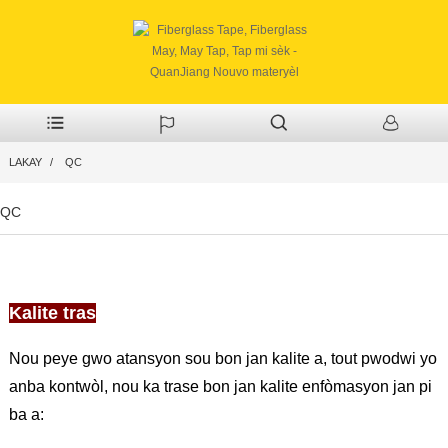
LAKAY
QC
QC
Kalite tras
Nou peye gwo atansyon sou bon jan kalite a, tout pwodwi yo
anba kontwòl, nou ka trase bon jan kalite enfòmasyon jan pi
ba a: