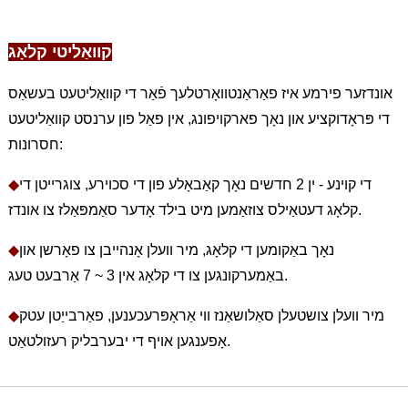
קוואַליטי קלאָג
אונדזער פירמע איז פאַראַנטוואָרטלעך פֿאַר די קוואַליטעט בעשאַס
די פּראָדוקציע און נאָך פארקויפונג, אין פאַל פון ערנסט קוואַליטעט
חסרונות:
די קוינע - ין 2 חדשים נאָך קאַבאָלע פון ​​די סכוירע, צוגרייטן די
◆
קלאָג דעטאַילס צוזאַמען מיט בילד אָדער סאַמפּאַלז צו אונדז.
נאָך באַקומען די קלאָג, מיר וועלן אָנהייבן צו פאָרשן און
◆
באַמערקונגען צו די קלאָג אין 3 ~ 7 אַרבעט טעג.
מיר וועלן צושטעלן סאַלושאַנז ווי אַראָפּרעכענען, פאַרבייַטן עטק
◆
אָפענגען אויף די יבערבליק רעזולטאַט.