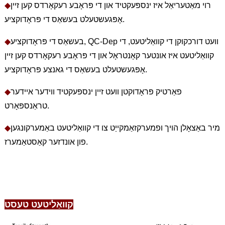
רוי מאַטעריאַל איז ינספּעקטיד און די פּראָבע רעקאָרדס קען זיין
◆
אָפּגעשטעלט בעשאַס די פּראָדוקציע.
בעשאַס די פּראָדוקציע, QC-Dep וועט דורכקוקן די קוואַליטעט, די
◆
קוואַליטעט איז אונטער קאָנטראָל און די פּראָבע רעקאָרדס קען זיין
אָפּגעשטעלט בעשאַס די גאנצע פּראָדוקציע.
פאַרטיק פּראָדוקטן וועט זיין ינספּעקטיד ווידער איידער
◆
טראַנספּאָרט.
מיר באַצאָלן הויך ופמערקזאַמקייַט צו די קוואַליטעט באַמערקונגען
◆
פון אונדזער קאַסטאַמערז.
קוואַליטעט טעסט