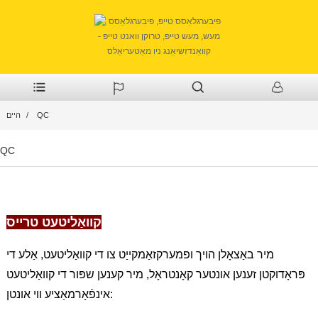
QC
היים
QC
קוואַליטעט טרייס
מיר באַצאָלן הויך ופמערקזאַמקייַט צו די קוואַליטעט, אַלע די
פּראָדוקטן זענען אונטער קאָנטראָל, מיר קענען שפּור די קוואַליטעט
אינפֿאָרמאַציע ווי אונטן: