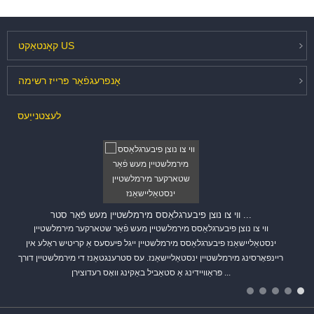
US
קאָנטאַקט
אָנפרעג
פֿאַר פּרייז רשימה
לעצט
נייַעס
ווי צו נוצן פיבערגלאַסס מירמלשטיין מעש פֿאַר סטר ...
ווי צו נוצן פיבערגלאַסס מירמלשטיין מעש פֿאַר שטארקער מירמלשטיין
ינסטאַליישאַנז פיבערגלאַסס מירמלשטיין ייגל פיעסעס אַ קריטיש ראָלע אין
ריינפאָרסינג מירמלשטיין ינסטאַליישאַנז. עס סטרענגטאַנז די מירמלשטיין דורך
פּראַוויידינג אַ סטאַביל באַקינג וואָס רעדוצירן ...