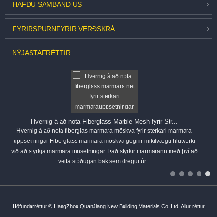
HAFÐU SAMBAND
US
FYRIRSPURN
FYRIR VERÐSKRÁ
NÝJASTA
FRÉTTIR
Hvernig á að nota Fiberglass Marble Mesh fyrir Str...
Hvernig á að nota fiberglas marmara möskva fyrir sterkari marmara
uppsetningar Fiberglass marmara möskva gegnir mikilvægu hlutverki
við að styrkja marmara innsetningar. Það styrkir marmarann ​​með því að
veita stöðugan bak sem dregur úr...
Höfundarréttur © HangZhou QuanJiang New Building Materials Co.,Ltd. Allur réttur