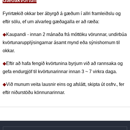
Gæðakvörtun
Fyrirtækið okkar ber ábyrgð á gæðum í allri framleiðslu og
eftir sölu, ef um alvarleg gæðagalla er að ræða:
◆
Kaupandi - innan 2 mánaða frá móttöku vörunnar, undirbúa
kvörtunarupplýsingarnar ásamt mynd eða sýnishornum til
okkar.
◆
Eftir að hafa fengið kvörtunina byrjum við að rannsaka og
gefa endurgjöf til kvörtunarinnar innan 3 ~ 7 virkra daga.
◆
Við munum veita lausnir eins og afslátt, skipta út osfrv., fer
eftir niðurstöðu könnunarinnar.