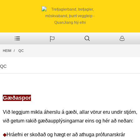
HEIM
QC
QC
Gæðaspor
Við leggjum mikla áherslu á gæði, allar vörur eru undir stjórn,
við getum rakið gæðaupplýsingarnar eins og hér að neðan:
◆
Hráefni er skoðað og hægt er að athuga prófunarskrár