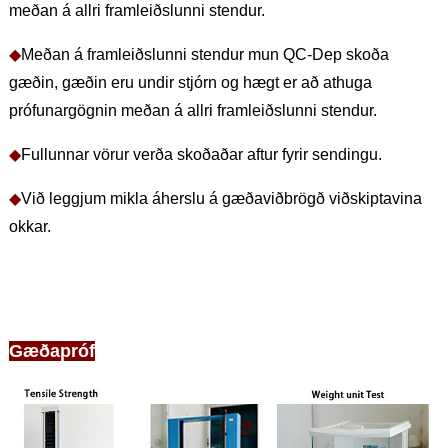
meðan á allri framleiðslunni stendur.
◆
Meðan á framleiðslunni stendur mun QC-Dep skoða
gæðin, gæðin eru undir stjórn og hægt er að athuga
prófunargögnin meðan á allri framleiðslunni stendur.
◆
Fullunnar vörur verða skoðaðar aftur fyrir sendingu.
◆
Við leggjum mikla áherslu á gæðaviðbrögð viðskiptavina
okkar.
Gæðapróf