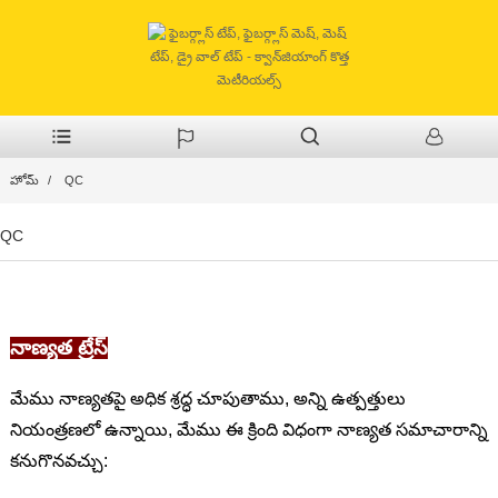
హోమ్
QC
QC
నాణ్యత ట్రేస్
మేము నాణ్యతపై అధిక శ్రద్ధ చూపుతాము, అన్ని ఉత్పత్తులు
నియంత్రణలో ఉన్నాయి, మేము ఈ క్రింది విధంగా నాణ్యత సమాచారాన్ని
కనుగొనవచ్చు: