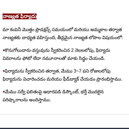
నాణ్యత ఫిర్యాదు
మా కంపెనీ మొత్తం ప్రొడక్షన్స్ సమయంలో మరియు అమ్మకాల తర్వాత
నాణ్యతకు బాధ్యత వహిస్తుంది, తీవ్రమైన నాణ్యత లోపాల విషయంలో:
◆
కొనుగోలుదారు-వస్తువును స్వీకరించిన 2 నెలలలోపు, ఫిర్యాదు
వివరాలను ఫోటో లేదా నమూనాలతో మాకు సిద్ధం చేయండి.
◆
ఫిర్యాదును స్వీకరించిన తర్వాత, మేము 3~7 పని రోజులలోపు
ఫిర్యాదును విచారించడం మరియు ఫీడ్‌బ్యాక్ చేయడం ప్రారంభిస్తాము.
◆
మేము సర్వే ఫలితంపై ఆధారపడి డిస్కౌంట్, భర్తీ మొదలైన
పరిష్కారాలను అందిస్తాము.