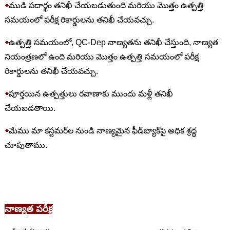
◆
ముడి పదార్థం తనిఖీ చేయబడుతుంది మరియు మొత్తం ఉత్పత్తి
సమయంలో పరీక్ష రికార్డులను తనిఖీ చేయవచ్చు.
◆
ఉత్పత్తి సమయంలో, QC-Dep నాణ్యతను తనిఖీ చేస్తుంది, నాణ్యత
నియంత్రణలో ఉంది మరియు మొత్తం ఉత్పత్తి సమయంలో పరీక్ష
రికార్డులను తనిఖీ చేయవచ్చు.
◆
పూర్తయిన ఉత్పత్తులు రవాణాకు ముందు మళ్లీ తనిఖీ
చేయబడతాయి.
◆
మేము మా కస్టమర్‌ల నుండి నాణ్యమైన ఫీడ్‌బ్యాక్‌పై అధిక శ్రద్ధ
చూపుతాము.
నాణ్యత పరీక్ష