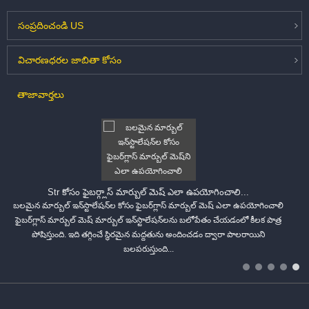
సంప్రదించండి
US
విచారణ
ధరల జాబితా కోసం
తాజా
వార్తలు
Str కోసం ఫైబర్గ్లాస్ మార్బుల్ మెష్ ఎలా ఉపయోగించాలి...
బలమైన మార్బుల్ ఇన్‌స్టాలేషన్‌ల కోసం ఫైబర్‌గ్లాస్ మార్బుల్ మెష్ ఎలా ఉపయోగించాలి
ఫైబర్‌గ్లాస్ మార్బుల్ మెష్ మార్బుల్ ఇన్‌స్టాలేషన్‌లను బలోపేతం చేయడంలో కీలక పాత్ర
పోషిస్తుంది. ఇది తగ్గించే స్థిరమైన మద్దతును అందించడం ద్వారా పాలరాయిని
బలపరుస్తుంది...