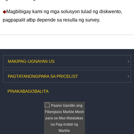
◆
Magbibigay kami ng mga solusyon tulad ng diskwento,
pagpapalit atbp depende sa resulta ng survey.
MAKIPAG-UGNAYAN
US
PAGTATANONG
PARA SA PRICELIST
PINAKABAGO
BALITA