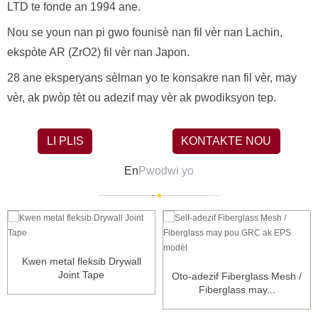
LTD te fonde an 1994 ane.
Nou se youn nan pi gwo founisè nan fil vèr nan Lachin,
ekspòte AR (ZrO2) fil vèr nan Japon.
28 ane eksperyans sèlman yo te konsakre nan fil vèr, may
vèr, ak pwòp tèt ou adezif may vèr ak pwodiksyon tep.
LI PLIS
KONTAKTE NOU
En
Pwodwi yo
Kwen metal fleksib Drywall
Joint Tape
Oto-adezif Fiberglass Mesh /
Fiberglass may...