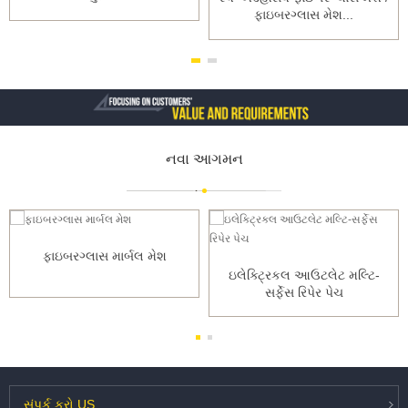
ફાઇબરગ્લાસ મેશ...
નવા આગમન
ફાઇબરગ્લાસ માર્બલ મેશ
ઇલેક્ટ્રિકલ આઉટલેટ મલ્ટિ-
સર્ફેસ રિપેર પેચ
સંપર્ક કરો
US