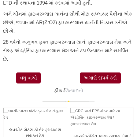
LTD ની સ્થાપના 1994 માં કરવામાં આવી હતી.
અમે ચીનમાં ફાઇબરગ્લાસ યાર્નના સૌથી મોટા સપ્લાયર પૈકીના એક
છીએ, જાપાનમાં AR(ZrO2) ફાઇબરગ્લાસ યાર્નની નિકાસ કરીએ
છીએ.
28 વર્ષનો અનુભવ ફક્ત ફાઇબરગ્લાસ યાર્ન, ફાઇબરગ્લાસ મેશ અને
સેલ્ફ એડહેસિવ ફાઇબરગ્લાસ મેશ અને ટેપ ઉત્પાદન માટે સમર્પિત
છે.
વધુ વાંચો
અમારો સંપર્ક કરો
ફીચર્ડ
ઉત્પાદનો
લવચીક મેટલ કોર્નર ડ્રાયવૉલ
સંયુક્ત ટેપ
સ્વ-એડહેસિવ ફાઇબરગ્લાસ મેશ /