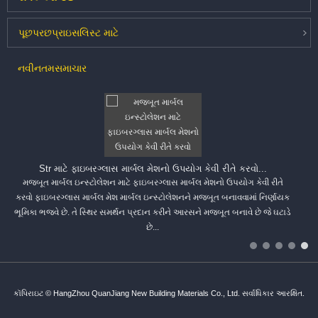
પૂછપરછ
પ્રાઇસલિસ્ટ માટે
નવીનતમ
સમાચાર
Str માટે ફાઇબરગ્લાસ માર્બલ મેશનો ઉપયોગ કેવી રીતે કરવો...
મજબૂત માર્બલ ઇન્સ્ટોલેશન માટે ફાઇબરગ્લાસ માર્બલ મેશનો ઉપયોગ કેવી રીતે
કરવો ફાઇબરગ્લાસ માર્બલ મેશ માર્બલ ઇન્સ્ટોલેશનને મજબૂત બનાવવામાં નિર્ણાયક
ભૂમિકા ભજવે છે. તે સ્થિર સમર્થન પ્રદાન કરીને આરસને મજબૂત બનાવે છે જે ઘટાડે
છે...
કૉપિરાઇટ © HangZhou QuanJiang New Building Materials Co., Ltd. સર્વાધિકાર આરક્ષિત.