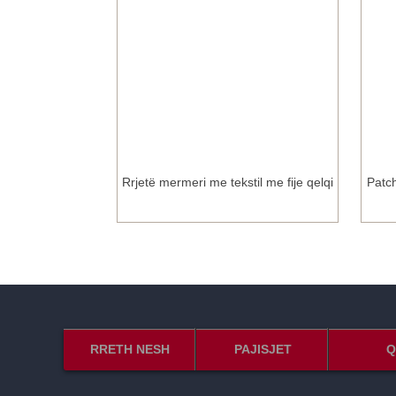
murit të thatë të
Rrjetë mermeri me tekstil me fije qelqi
Patc
RRETH NESH
PAJISJET
Q