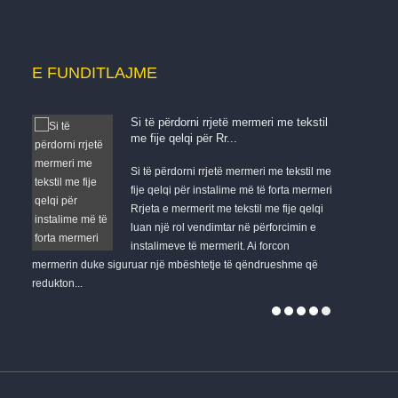
E FUNDIT
LAJME
Si të përdorni rrjetë mermeri me tekstil
me fije qelqi për Rr...
është
Si të përdorni rrjetë mermeri me tekstil me
ve me
fije qelqi për instalime më të forta mermeri
rip
Rrjeta e mermerit me tekstil me fije qelqi
 si...
luan një rol vendimtar në përforcimin e
instalimeve të mermerit. Ai forcon
strukturës sua
mermerin duke siguruar një mbështetje të qëndrueshme që
inovacioni i
redukton...