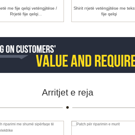
jetë me fije qelqi vetëngjitëse /
Shirit rrjetë vetëngjitëse me teks
Rrjetë fije qelqi...
fije qelqi
Arritjet e reja