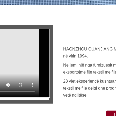
HAGNZHOU QUANJIANG MA
në vitin 1994.
Ne jemi një nga furnizuesit më
eksportojmë fije tekstil me fi
28 vjet eksperiencë kushtuar 
tekstil me fije qelqi dhe prodhi
vetë ngjitëse.