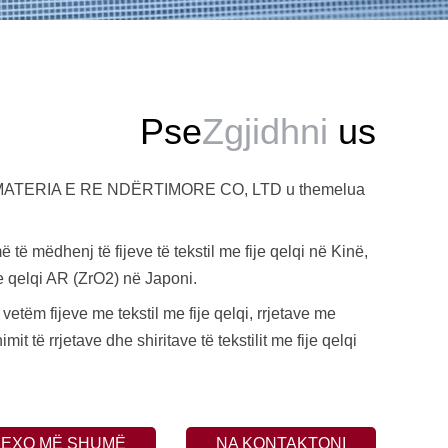
Pse
Zgjidhni
us
TERIA E RE NDËRTIMORE CO, LTD u themelua
 të mëdhenj të fijeve të tekstil me fije qelqi në Kinë,
je qelqi AR (ZrO2) në Japoni.
vetëm fijeve me tekstil me fije qelqi, rrjetave me
mit të rrjetave dhe shiritave të tekstilit me fije qelqi
LEXO MË SHUMË
NA KONTAKTONI