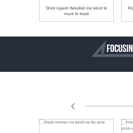
me fije qelqi
Shirit nyjesh fleksibël me kënd të
Rr
aleve (pa ZrO2)
murit të thatë