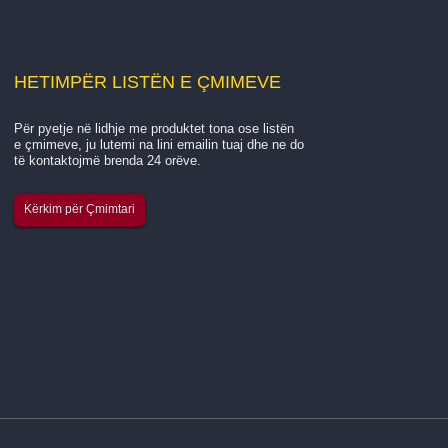
HETIM
PËR LISTËN E ÇMIMEVE
Për pyetje në lidhje me produktet tona ose listën
Hyrje në lidhje me gl të kompanisë sonë...
e çmimeve, ju lutemi na lini emailin tuaj dhe ne do
të kontaktojmë brenda 24 orëve.
Hangzhou Quanjiang New Building Materials Co., Ltd. 
Kërkim për Çmimtari
një prodhues kryesor i specializuar në prodhimin e fije
tekstil me fije qelqi, leckë rrjetë tekstil me fije qelqi dhe r
rrjetë tekstil me fije qelqi vetëngjitës. Ne kemi funksionuar