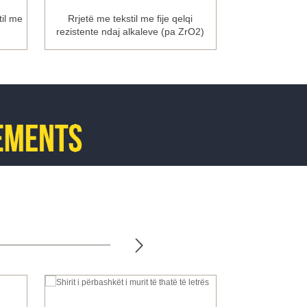
til me
Rrjetë me tekstil me fije qelqi
Shirit nyjesh
rezistente ndaj alkaleve (pa ZrO2)
mur