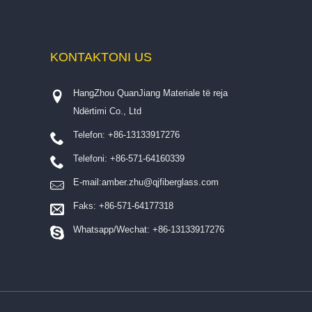
KONTAKTONI
US
HangZhou QuanJiang Materiale të reja
Ndërtimi Co., Ltd
Telefon: +86-13133917276
Telefoni: +86-571-64160339
E-mail:
amber.zhu@qjfiberglass.com
Faks: +86-571-64177318
Whatsapp/Wechat: +86-13133917276