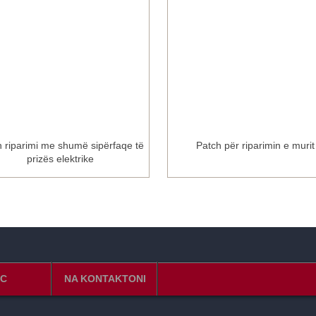
h riparimi me shumë sipërfaqe të
Patch për riparimin e murit
prizës elektrike
C
NA KONTAKTONI