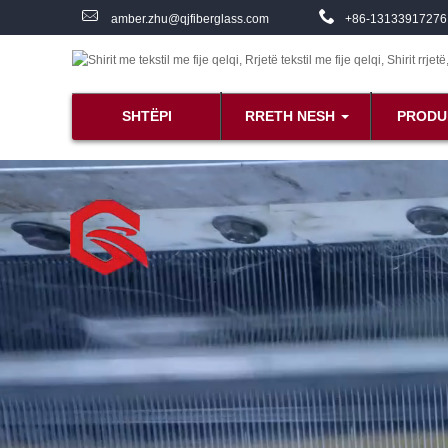
amber.zhu@qjfiberglass.com
+86-13133917276
SHTËPI
RRETH NESH
PRODU