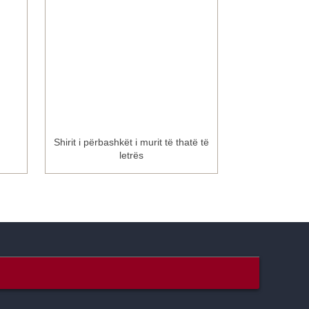
Shirit i përbashkët i murit të thatë të
Rrjetë mermeri m
letrës