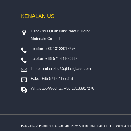
KENALAN
US
HangZhou QuanJiang New Building
Materials Co.,Ltd
Telefon: +86-13133917276
Telefon: +86-571-64160339
E-mel:
amber.zhu@qjfiberglass.com
Faks: +86-571-64177318
Whatsapp/Wechat: +86-13133917276
Hak Cipta © HangZhou QuanJiang New Building Materials Co.,Ltd. Semua hak 