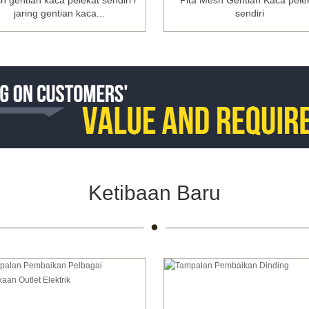
 gentian kaca pelekat sendiri /
Pita Mesh Gentian Kaca pele
jaring gentian kaca...
sendiri
Ketibaan Baru