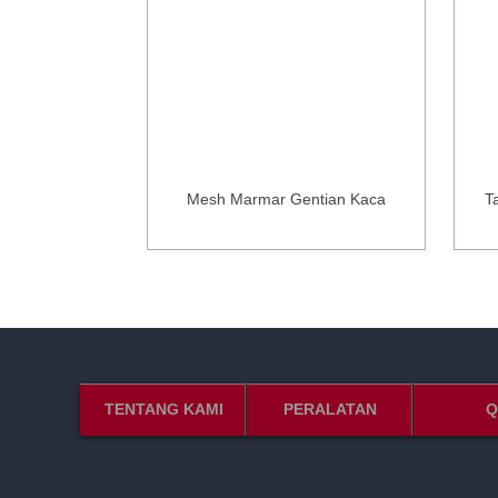
g Kering Kertas
Mesh Marmar Gentian Kaca
T
TENTANG KAMI
PERALATAN
Q