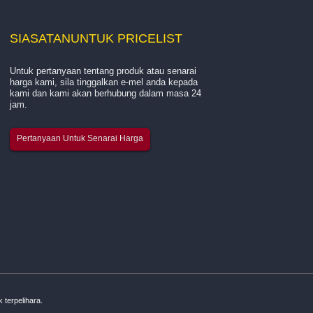
SIASATAN
UNTUK PRICELIST
Untuk pertanyaan tentang produk atau senarai
Pengenalan tentang gl syarikat kami...
harga kami, sila tinggalkan e-mel anda kepada
kami dan kami akan berhubung dalam masa 24
jam.
Hangzhou Quanjiang New Building Materials Co., Ltd. i
pengeluar terkemuka yang mengkhusus dalam pengel
Pertanyaan Untuk Senarai Harga
benang gentian kaca, kain mesh gentian kaca dan tali
pinggang mesh gentian kaca pelekat sendiri. Kami tela
beroperasi secara...
terpelihara.