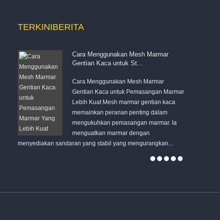
TERKINI
BERITA
Cara Menggunakan Mesh Marmar
Gentian Kaca untuk St...
alah
Cara Menggunakan Mesh Marmar
uaran
Gentian Kaca untuk Pemasangan Marmar
Lebih Kuat Mesh marmar gentian kaca
h
memainkan peranan penting dalam
dan keselama
mengukuhkan pemasangan marmar. Ia
sendiri, sepe
menguatkan marmar dengan
menyediakan sandaran yang stabil yang mengurangkan...