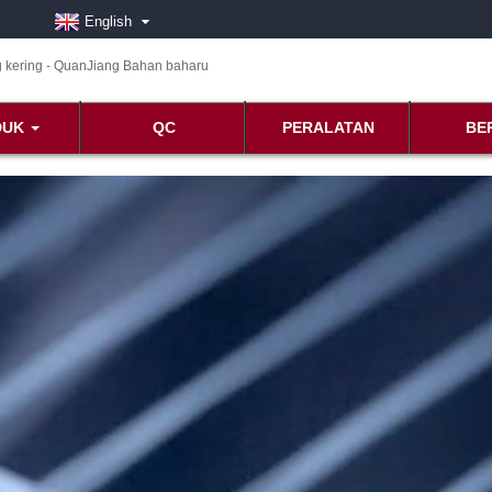
English
DUK
QC
PERALATAN
BE