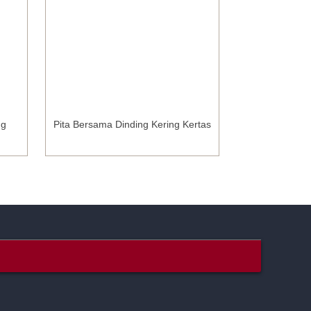
ng
Pita Bersama Dinding Kering Kertas
Mesh Marm