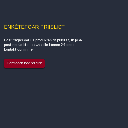
ENKÊTE
FOAR PRIISLIST
Foar fragen oer ús produkten of priislist, lit jo e-
Yntroduksje oer de glâns fan ús bedriuw ...
post nei ús litte en wy sille binnen 24 oeren
kontakt opnimme.
Hangzhou Quanjiang New Building Materials Co., Ltd. 
Oanfraach foar priislist
hawwe operearre si...