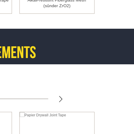
 Tape
Alkali-resistint Fiberglass Mesh
Fleksibele Meta
(sûnder ZrO2)