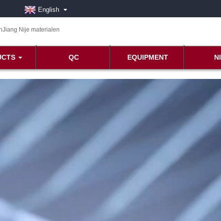
English
UCTS
QC
EQUIPMENT
N