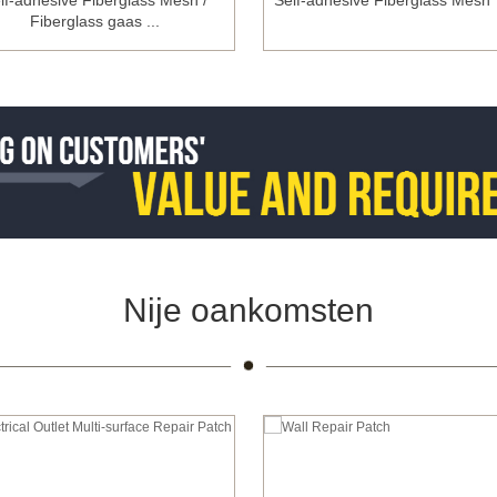
lf-adhesive Fiberglass Mesh /
Self-adhesive Fiberglass Mesh
Fiberglass gaas ...
Nije oankomsten