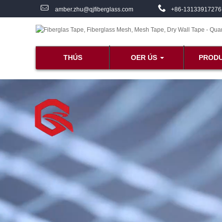
amber.zhu@qjfiberglass.com
+86-13133917276
THÚS
OER ÚS
PROD