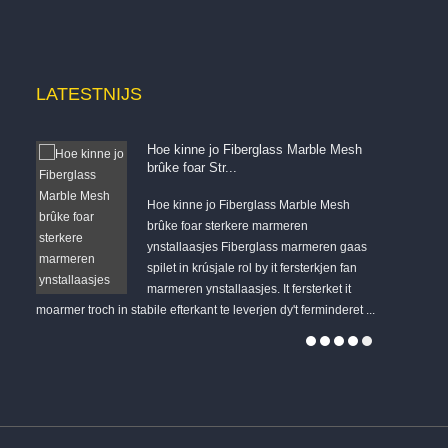
LATEST
NIJS
Hoe kinne jo Fiberglass Marble Mesh
brûke foar Str...
Wy
Hoe kinne jo Fiberglass Marble Mesh
brûke foar sterkere marmeren
ynstallaasjes Fiberglass marmeren gaas
spilet in krúsjale rol by it fersterkjen fan
feiligens fan 
marmeren ynstallaasjes. It fersterket it
QUANJIANG sy
moarmer troch in stabile efterkant te leverjen dy't ferminderet ...