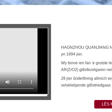
HAGNZHOU QUANJIANG NEW
yn 1994 jier.
Wy binne ien fan 'e grutste l
AR(ZrO2) glêsfezelgaren nei
28 jier ûnderfining allinich 
selsklebjende glêstriedgaas
LÊS 