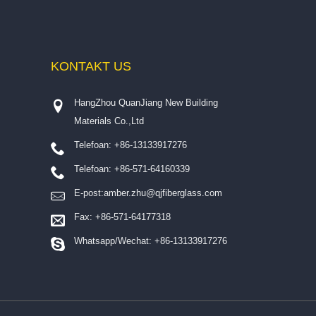
KONTAKT
US
HangZhou QuanJiang New Building
Materials Co.,Ltd
Telefoan: +86-13133917276
Telefoan: +86-571-64160339
E-post:
amber.zhu@qjfiberglass.com
Fax: +86-571-64177318
Whatsapp/Wechat: +86-13133917276