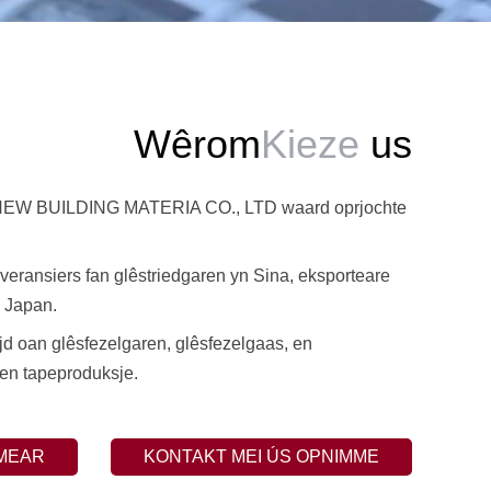
Wêrom
Kieze
us
 BUILDING MATERIA CO., LTD waard oprjochte
everansiers fan glêstriedgaren yn Sina, eksporteare
 Japan.
wijd oan glêsfezelgaren, glêsfezelgaas, en
 en tapeproduksje.
MEAR
KONTAKT MEI ÚS OPNIMME