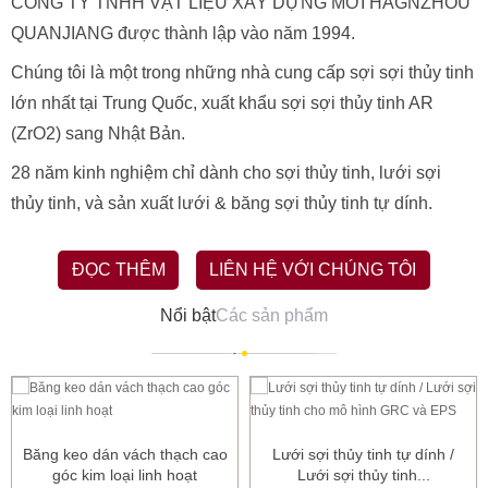
CÔNG TY TNHH VẬT LIỆU XÂY DỰNG MỚI HAGNZHOU
QUANJIANG được thành lập vào năm 1994.
Chúng tôi là một trong những nhà cung cấp sợi sợi thủy tinh
lớn nhất tại Trung Quốc, xuất khẩu sợi sợi thủy tinh AR
(ZrO2) sang Nhật Bản.
28 năm kinh nghiệm chỉ dành cho sợi thủy tinh, lưới sợi
thủy tinh, và sản xuất lưới & băng sợi thủy tinh tự dính.
ĐỌC THÊM
LIÊN HỆ VỚI CHÚNG TÔI
Nổi bật
Các sản phẩm
Băng keo dán vách thạch cao
Lưới sợi thủy tinh tự dính /
góc kim loại linh hoạt
Lưới sợi thủy tinh...