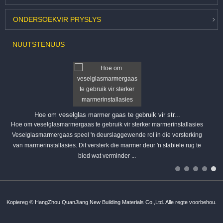
ONDERSOEK
VIR PRYSLYS
NUUTSTE
NUUS
Hoe om veselglas marmer gaas te gebruik vir str...
Hoe om veselglasmarmergaas te gebruik vir sterker marmerinstallasies
Veselglasmarmergaas speel 'n deurslaggewende rol in die versterking
van marmerinstallasies. Dit versterk die marmer deur 'n stabiele rug te
bied wat verminder ...
Kopiereg © HangZhou QuanJiang New Building Materials Co.,Ltd. Alle regte voorbehou.