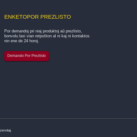
ENKETO
POR PREZLISTO
Por demandoj pri niaj produktoj aŭ prezlisto,
Enkonduko pri la gl de nia kompanio...
bonvolu lasi vian retpoŝton al ni kaj ni kontaktos
nin ene de 24 horoj.
Hangzhou Quanjiang New Building Materials Co., Ltd. e
Demando Por Prezlisto
gvida fabrikisto specialiĝanta pri produktado de
vitrofibrofadeno, vitrofibromaŝtuko, kaj mem-glua
vitrofibromaŝzono. Ni funkciis si...
ervitaj.