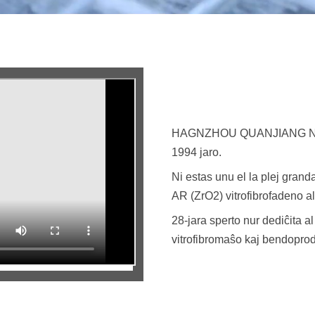
HAGNZHOU QUANJIANG NEW 
1994 jaro.
Ni estas unu el la plej grand
AR (ZrO2) vitrofibrofadeno a
28-jara sperto nur dediĉita a
vitrofibromaŝo kaj bendopro