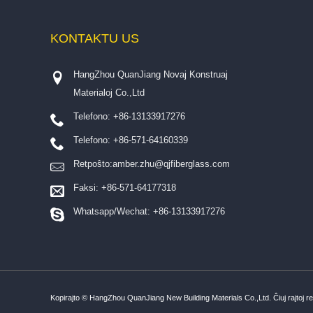
KONTAKTU
US
HangZhou QuanJiang Novaj Konstruaj
Materialoj Co.,Ltd
Telefono: +86-13133917276
Telefono: +86-571-64160339
Retpoŝto:
amber.zhu@qjfiberglass.com
Faksi: +86-571-64177318
Whatsapp/Wechat: +86-13133917276
Kopirajto © HangZhou QuanJiang New Building Materials Co.,Ltd. Ĉiuj rajtoj rez