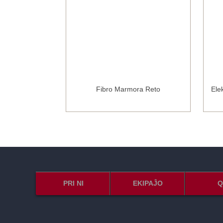
Joint Tape
Fibro Marmora Reto
Ele
PRI NI
EKIPAĴO
Q