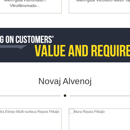
Mem-glua Fibromaŝo /
Mem-glua Vitrofibro Mesh Ta
Vitrofibromaŝo...
Novaj Alvenoj