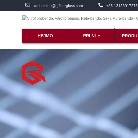
amber.zhu@qjfiberglass.com
+86-13133917276
HEJMO
PRI NI
PRODU