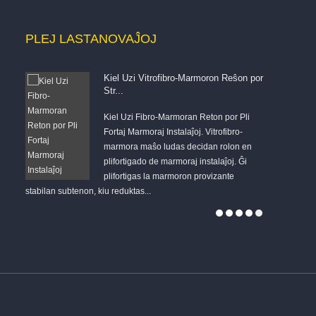
PLEJ LASTA
NOVAĴOJ
Kiel Uzi Vitrofibro-Marmoron Reŝon por
Str...
stas
Kiel Uzi Fibro-Marmoran Reton por Pli
Fortaj Marmoraj Instalaĵoj. Vitrofibro-
marmora maŝo ludas decidan rolon en
plifortigado de marmoraj instalaĵoj. Ĝi
sekurecon de 
plifortigas la marmoron provizante
novigado de
stabilan subtenon, kiu reduktas...