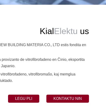
Kial
Elektu
us
BUILDING MATERIA CO., LTD estis fondita en
a provizanto de vitrofibrofadeno en Ĉinio, eksportita
l Japanio.
l vitrofibrofadeno, vitrofibromaŝo, kaj memglua
duktado.
LEGU PLI
KONTAKTU NIN