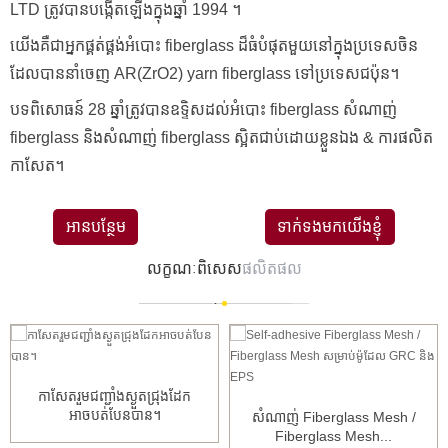
LTD ត្រូវបានបង្កើតឡើងក្នុងឆ្នាំ 1994 ។
យើងគឺជាអ្នកផ្គត់ផ្គង់អំបោះ fiberglass ដ៏ធំបំផុតមួយនៅក្នុងប្រទេសចិន
ដែលបាននាំចេញ AR(ZrO2) yarn fiberglass ទៅប្រទេសជប៉ុន។
បទពិសោធន៍ 28 ឆ្នាំត្រូវបានឧទ្ទិសដល់អំបោះ fiberglass សំណាញ់
fiberglass និងសំណាញ់ fiberglass ស្អិតជាប់ដោយខ្លួនឯង & ការផលិត
កាសែត។
អានបន្ថែម
ទាក់ទងមកយើងខ្ញុំ
លក្ខណៈពិសេស
ផលិតផល
កាសែតរួមជញ្ជាំងស្ងួតជ្រុងដែក
អាចបត់បែនបាន។
សំណាញ់ Fiberglass Mesh /
Fiberglass Mesh...