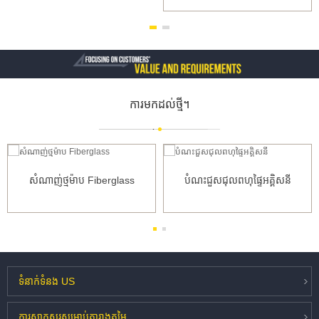
ការមកដល់ថ្មី។
សំណាញ់ថ្មម៉ាប Fiberglass
បំណះជួសជុលពហុផ្ទៃអគ្គិសនី
ទំនាក់ទំនង
US
ការសាកសួរ
សម្រាប់តារាងតម្លៃ