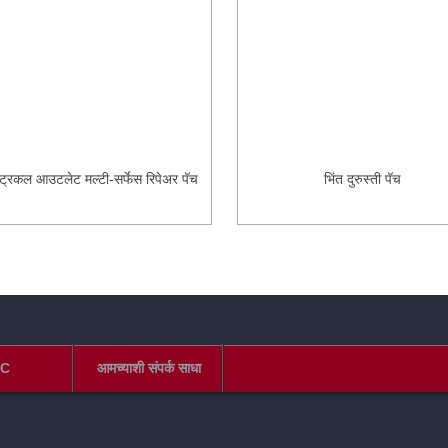
्ट्रिकल आउटलेट मल्टी-सर्फेस रिपेअर पॅच
भिंत दुरुस्ती पॅच
C
आमच्याशी संपर्क साधा