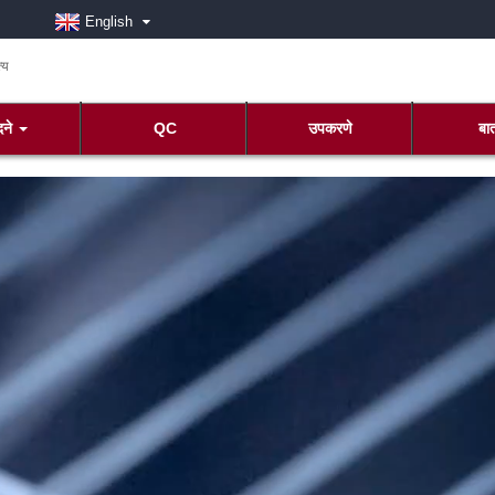
English
दने
QC
उपकरणे
बात