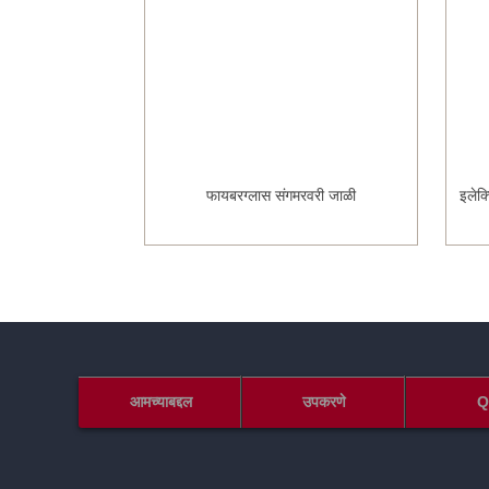
युक्त टेप
फायबरग्लास संगमरवरी जाळी
इलेक
आमच्याबद्दल
उपकरणे
Q