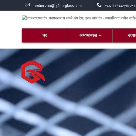
amber.zhu@qjfiberglass.com
+८६-१३१३३९१७२७६
घर
आमच्याबद्दल
उत्पा