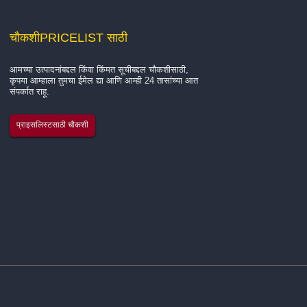
चौकशी
PRICELIST साठी
आमच्या उत्पादनांबद्दल किंवा किंमत सूचीबद्दल चौकशीसाठी,
आमच्या कंपनीच्या gl बद्दल परिचय...
कृपया आम्हाला तुमचा ईमेल द्या आणि आम्ही 24 तासांच्या आत
संपर्कात राहू.
Hangzhou Quanjiang New Building Materials Co., Ltd. ह
प्राइसलिस्टसाठी चौकशी
फायबरग्लास यार्न, फायबरग्लास जाळीचे कापड आणि स्व-ॲडेसिव्ह फायबर
जाळी बेल्टच्या उत्पादनात विशेषज्ञ असलेली आघाडीची उत्पादक आहे. आम्
करत आहोत...
.