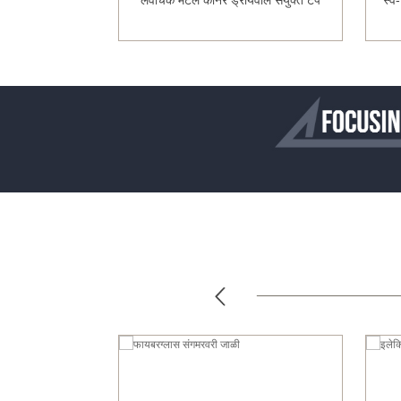
ग्लास जाळी (ZrO2
लवचिक मेटल कॉर्नर ड्रायवॉल संयुक्त टेप
स्व