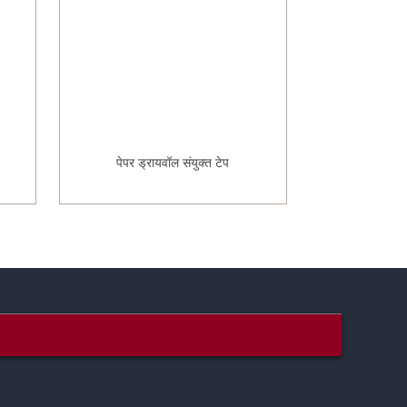
पेपर ड्रायवॉल संयुक्त टेप
फायबरग्ल