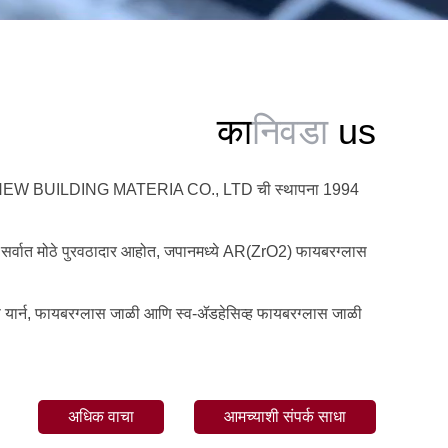
का
निवडा
us
BUILDING MATERIA CO., LTD ची स्थापना 1994
 सर्वात मोठे पुरवठादार आहोत, जपानमध्ये AR(ZrO2) फायबरग्लास
स यार्न, फायबरग्लास जाळी आणि स्व-ॲडहेसिव्ह फायबरग्लास जाळी
अधिक वाचा
आमच्याशी संपर्क साधा