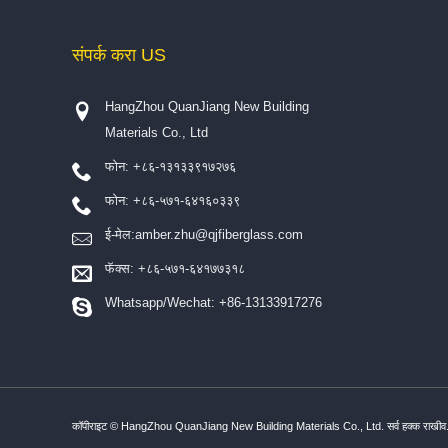
संपर्क करा
US
HangZhou QuanJiang New Building
Materials Co., Ltd
फोन: +८६-१३१३३९१७२७६
फोन: +८६-५७१-६४१६०३३९
ई-मेल:
amber.zhu@qjfiberglass.com
फॅक्स: +८६-५७१-६४१७७३१८
Whatsapp/Wechat: +86-13133917276
कॉपीराइट © HangZhou QuanJiang New Building Materials Co., Ltd. सर्व हक्क राखीव