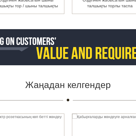
Өздігінен жабысатын шыны
Өздігінен жабысатын шын
лшықты тор / шыны талшықты
талшықты торлы таспа
тор...
Жаңадан келгендер