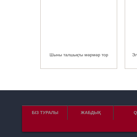
 гипсокартон
Шыны талшықты мәрмәр тор
Эл
сы
БІЗ ТУРАЛЫ
ЖАБДЫҚ
Q