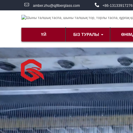
amber.zhu@qjfiberglass.com
+86-13133917276
ҮЙ
БІЗ ТУРАЛЫ
ӨНІМ