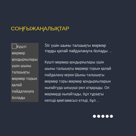
СОҢҒЫ
ЖАҢАЛЫҚТАР
Str үшін шыны талшықты мәрмәр
торды қалай пайдалануға болады ...
 бұл
Күшті мәрмәр қондырғылары үшін
ны
шыны талшықты мәрмәр торын қалай
еуін
пайдалану керек Шыны талшықты
ия
мәрмәр торы мәрмәр қондырғыларын
нығайтуда шешуші рөл атқарады. Ол
мәрмәрді нығайтады, бұл тұрақты
негізді қамтамасыз етеді, бұл ...
инновациял
талшықты то