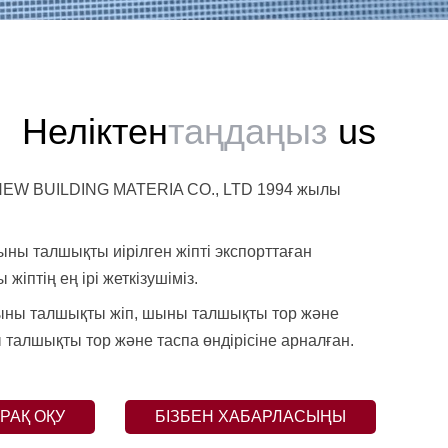
Неліктен
таңдаңыз
us
W BUILDING MATERIA CO., LTD 1994 жылы
ны талшықты иірілген жіпті экспорттаған
іптің ең ірі жеткізушіміз.
ыны талшықты жіп, шыны талшықты тор және
талшықты тор және таспа өндірісіне арналған.
РАҚ ОҚУ
БІЗБЕН ХАБАРЛАСЫҢЫ