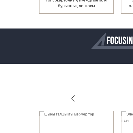
ы талшықты тор
Гипсокартонның икемді металл
оқ)
бұрыштық лентасы
та