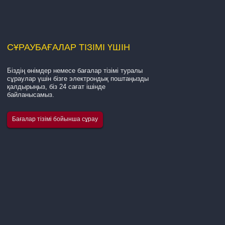
СҰРАУ
БАҒАЛАР ТІЗІМІ ҮШІН
Біздің өнімдер немесе бағалар тізімі туралы
Біздің компания туралы кіріспе...
сұраулар үшін бізге электрондық поштаңызды
қалдырыңыз, біз 24 сағат ішінде
байланысамыз.
Hangzhou Quanjiang New Building Materials Co., Ltd. -
шыны талшықты иірілген жіп, шыны талшықты мата
Бағалар тізімі бойынша сұрау
және өздігінен жабысатын шыны талшықты тор белб
өндіруге маманданған жетекші өндіруші. Біз операц
жасадық...