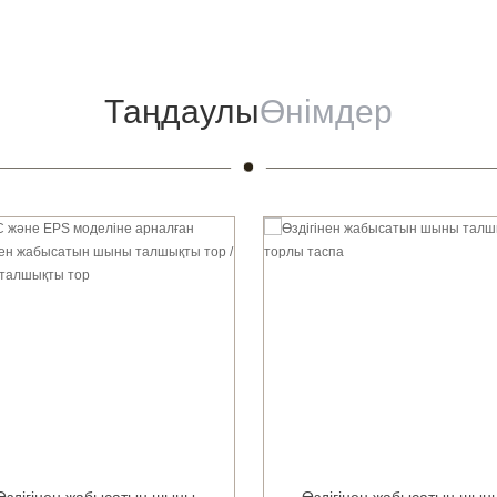
Таңдаулы
Өнімдер