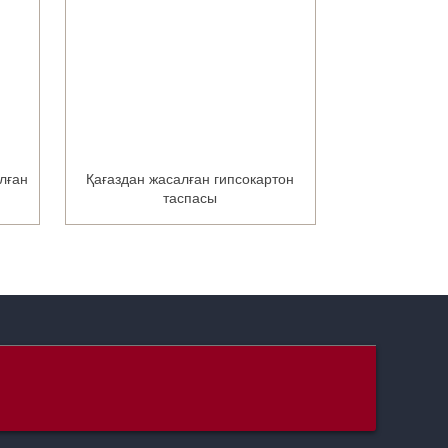
лған
Қағаздан жасалған гипсокартон
Шыны талш
таспасы