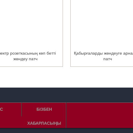
ектр розеткасының көп бетті
Қабырғаларды жөндеуге арна
жөндеу патч
патч
C
БІЗБЕН
ХАБАРЛАСЫҢЫ