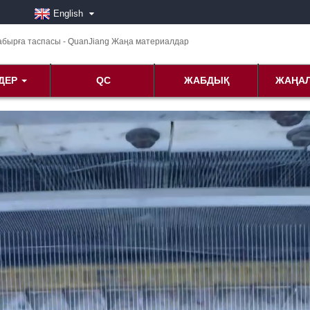
English
ДЕР
QC
ЖАБДЫҚ
ЖАҢА