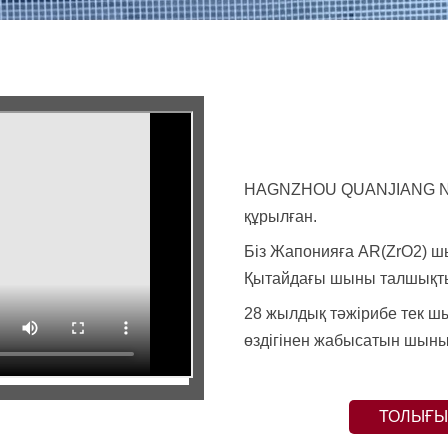
HAGNZHOU QUANJIANG NE
құрылған.
Біз Жапонияға AR(ZrO2) шы
Қытайдағы шыны талшықты ж
28 жылдық тәжірибе тек ш
өздігінен жабысатын шыны 
ТОЛЫҒЫ