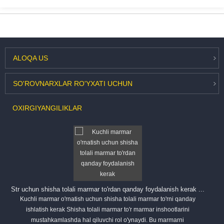
ALOQA
US
SO'ROV
NARXLAR RO'YXATI UCHUN
OXIRGI
YANGILIKLAR
Str uchun shisha tolali marmar to'rdan qanday foydalanish kerak ...
Kuchli marmar o'rnatish uchun shisha tolali marmar to'rni qanday
ishlatish kerak Shisha tolali marmar to'r marmar inshootlarini
mustahkamlashda hal qiluvchi rol o'ynaydi. Bu marmarni