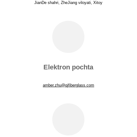
JianDe shahri, ZheJiang viloyati, Xitoy
Elektron pochta
amber.zhu@qjfiberglass.com